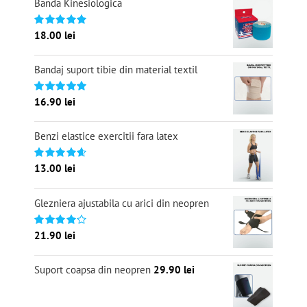
Banda Kinesiologica
18.00
lei
Evaluat
la
5.00
din 5
Bandaj suport tibie din material textil
16.90
lei
Evaluat
la
5.00
din 5
Benzi elastice exercitii fara latex
13.00
lei
Evaluat
la
4.67
din 5
Glezniera ajustabila cu arici din neopren
21.90
lei
Evaluat
la
4.00
din
5
Suport coapsa din neopren
29.90
lei