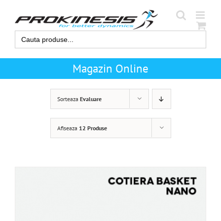
Skip
to
content
Search
for:
Magazin Online
Sorteaza
Evaluare
Afiseaza
12 Produse