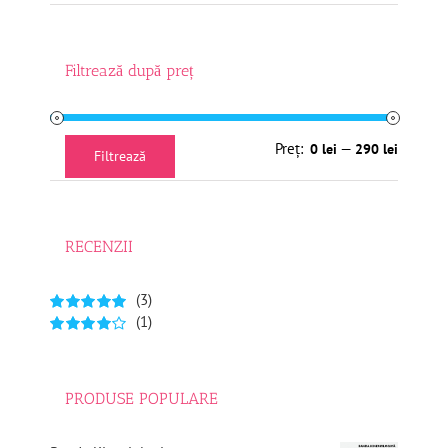
Filtrează după preț
Preț
Preț
Preț:
—
0 lei
290 lei
Filtrează
minim
maxim
RECENZII
(3)
(1)
Evaluat la
5
din 5
Evaluat
la
4
din 5
PRODUSE POPULARE