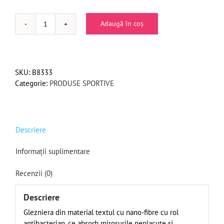
Adaugă în coș
Cantitate
Glezniera
Elastica
Nano
SKU:
B8333
Categorie:
PRODUSE SPORTIVE
Descriere
Informații suplimentare
Recenzii (0)
Descriere
Glezniera din material textul cu nano-fibre cu rol
antibacterian, ce absorb mirosurile neplacute si