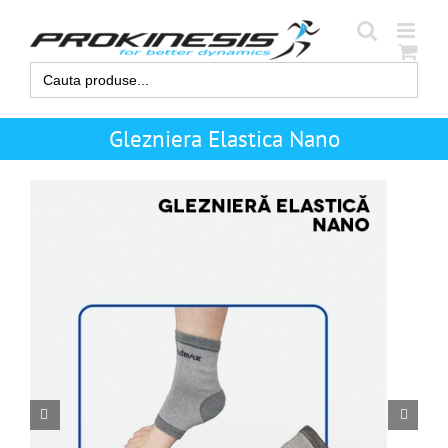
Skip
to
content
Search
for:
Glezniera Elastica Nano

