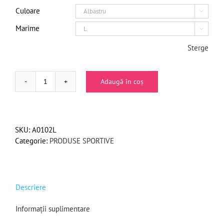
Culoare

Marime

Sterge
Adaugă în coș
Cantitate
Manusi
sport/fitness
din
SKU:
A0102L
neopren
Categorie:
PRODUSE SPORTIVE
Descriere
Informații suplimentare