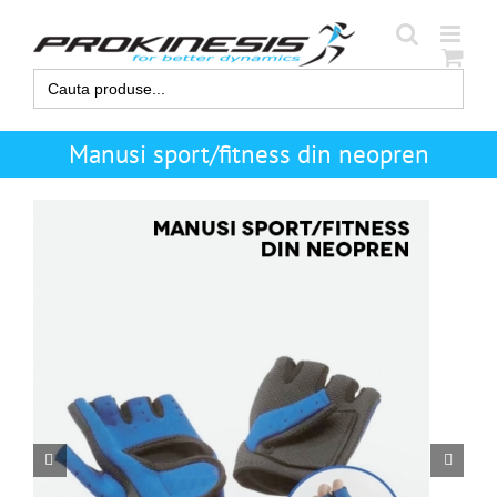
Skip
to
content
Search
for:
Manusi sport/fitness din neopren

