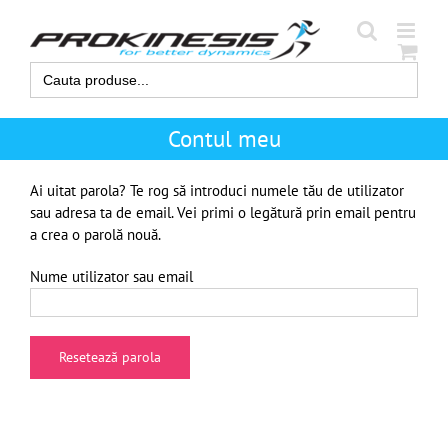
Skip
to
content
Search
for:
Contul meu
Ai uitat parola? Te rog să introduci numele tău de utilizator
sau adresa ta de email. Vei primi o legătură prin email pentru
a crea o parolă nouă.
Nume utilizator sau email
Resetează parola