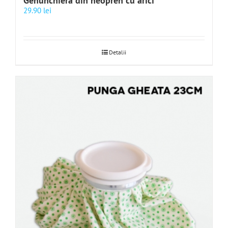
Genunchiera din neopren cu arici
29.90
lei
Detalii