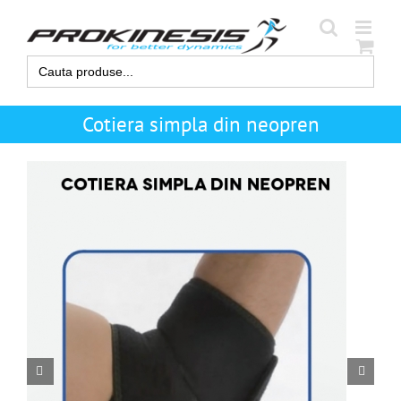
Skip
to
content
Search
for:
Cotiera simpla din neopren

