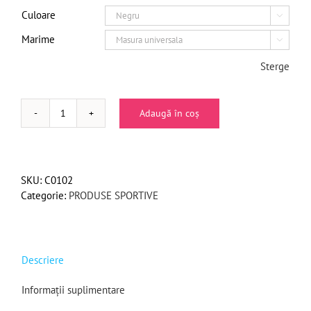
Culoare

Marime

Sterge
Adaugă în coș
Cantitate
Cotiera
simpla
din
SKU:
C0102
neopren
Categorie:
PRODUSE SPORTIVE
Descriere
Informații suplimentare