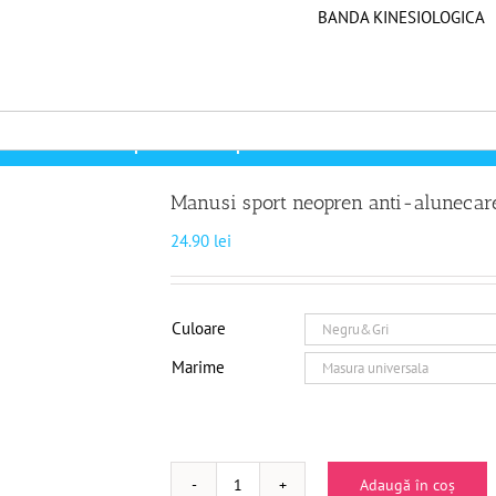
BANDA KINESIOLOGICA
Manusi sport neopren anti-alunecare
Manusi sport neopren anti-alunecar
24.90
lei
Culoare
Marime
Adaugă în coș
Cantitate