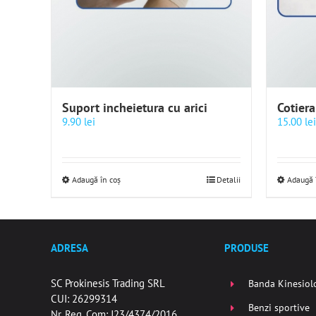
Suport incheietura cu arici
Cotiera
9.90
lei
15.00
lei
Adaugă în coș
Detalii
Adaugă 
ADRESA
PRODUSE
SC Prokinesis Trading SRL
Banda Kinesiol
CUI: 26299314
Benzi sportive
Nr. Reg. Com: J23/4374/2016