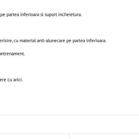
e partea inferioara si suport incheietura.
risire, cu material anti-alunecare pe partea inferioara.
 antrenament.
re cu arici.