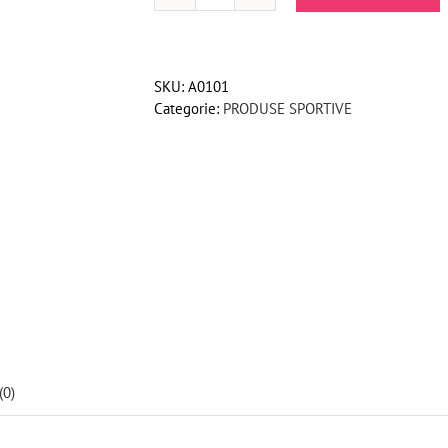
Manusi
sport
neopren
SKU:
A0101
anti-
Categorie:
PRODUSE SPORTIVE
alunecare
(0)