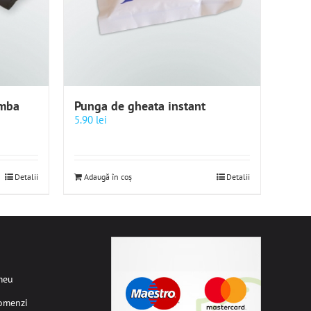
amba
Punga de gheata instant
5.90
lei
Detalii
Adaugă în coș
Detalii
meu
comenzi