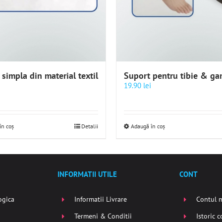
 simpla din material textil
Suport pentru tibie & g
19.90
lei
în coș
Detalii
Adaugă în coș
INFORMATII UTILE
CONT
ogica
Informatii Livrare
Contul 
Termeni & Conditii
Istoric 