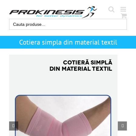
Skip
to
content
Search
for:
Cotiera simpla din material textil

