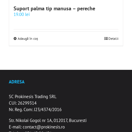
Suport palma tip manusa – pereche
19.00
lei
Adaugă în coș
Detalii
ADRESA
SC Prokinesis Trading SRL
CUI: 26299314
Nr. Reg. Com: J23/4374/2016
Str. Nikolai Gogol nr 1A, 012017, Bucuresti
E-mail:
contact@prokinesis.ro