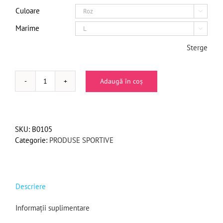
Culoare

Marime

Sterge
Adaugă în coș
Cantitate
Cotiera
simpla
din
SKU:
B0105
material
Categorie:
PRODUSE SPORTIVE
textil
Descriere
Informații suplimentare