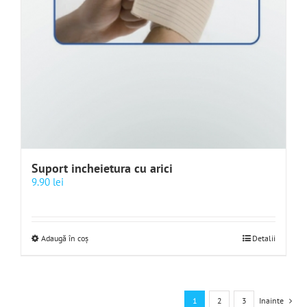
Suport incheietura cu arici
9.90
lei
Adaugă în coș
Detalii
1
2
3
Inainte