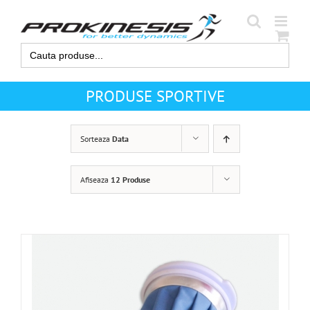
Skip
to
content
Search
for:
PRODUSE SPORTIVE
Sorteaza
Data
Afiseaza
12 Produse