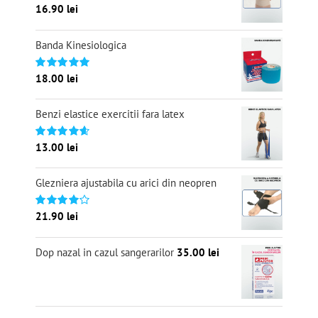
16.90
lei
Evaluat
la
5.00
din 5
Banda Kinesiologica
18.00
lei
Evaluat
la
5.00
din 5
Benzi elastice exercitii fara latex
13.00
lei
Evaluat
la
4.67
din 5
Glezniera ajustabila cu arici din neopren
21.90
lei
Evaluat
la
4.00
din
5
Dop nazal in cazul sangerarilor
35.00
lei