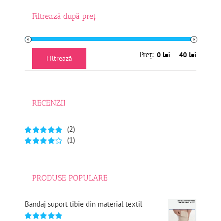
Filtrează după preț
Preț
Preț
Preț:
—
0 lei
40 lei
Filtrează
minim
maxim
RECENZII
(2)
(1)
Evaluat la
5
din 5
Evaluat
la
4
din 5
PRODUSE POPULARE
Bandaj suport tibie din material textil