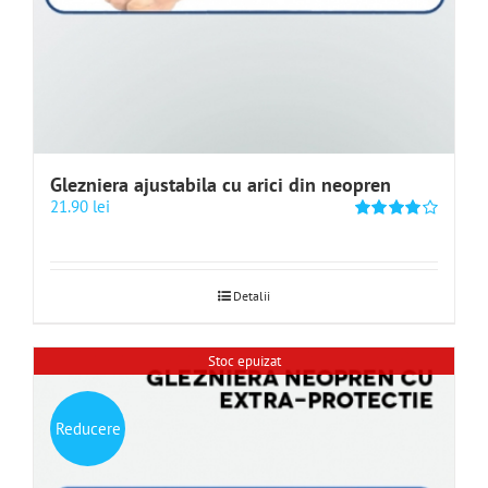
Glezniera ajustabila cu arici din neopren
21.90
lei
Evaluat
la
4.00
din
5
Detalii
Stoc epuizat
Reducere