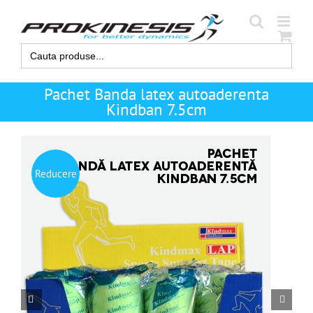
Skip
to
content
Search
for:
Pachet Banda latex autoaderenta
Kindban 7.5cm
Reducere

