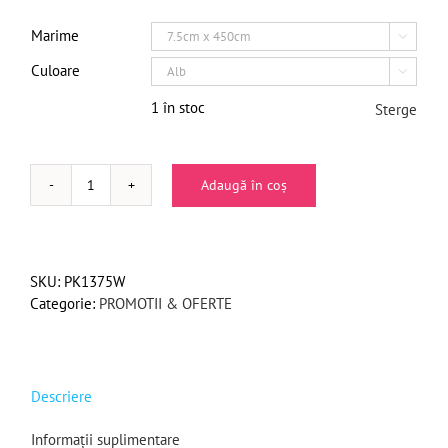
Marime

Culoare

1 în stoc
Sterge
Adaugă în coș
Cantitate
Pachet
Banda
latex
SKU:
PK1375W
autoaderenta
Categorie:
PROMOTII & OFERTE
Kindban
7.5cm
Descriere
Informații suplimentare