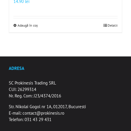
14.90
lei
Adaugă în coș
Detalii
ADRESA
SC Prokinesis Trading SRL
CUI: 26299314
Nr. Reg. Com: J23/4374/2016
Str. Nikolai Gogol nr 1A, 012017, Bucuresti
E-mail:
contact@prokinesis.ro
Telefon: 031 43 29 431