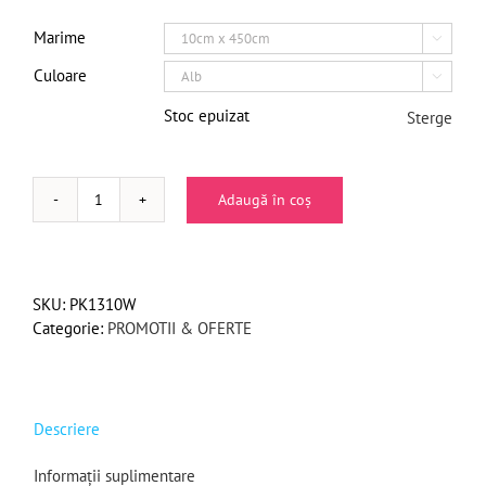
Marime

Culoare

Stoc epuizat
Sterge
Adaugă în coș
Cantitate
Pachet
Bandă
latex
SKU:
PK1310W
autoaderentă
Categorie:
PROMOTII & OFERTE
Kindban
10cm
Descriere
Informații suplimentare