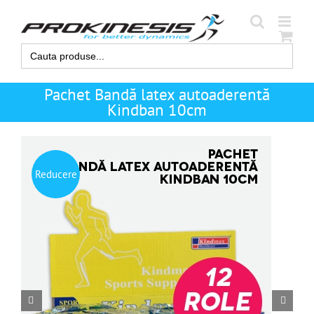
Skip
to
content
Search
for:
Pachet Bandă latex autoaderentă
Kindban 10cm
Reducere

